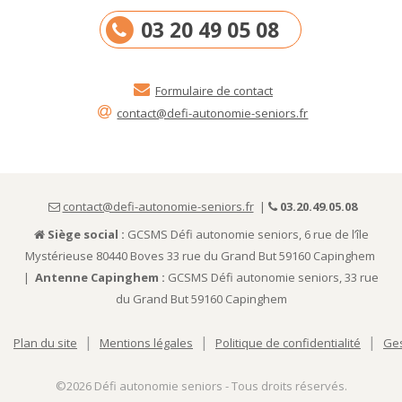
03 20 49 05 08
Formulaire de contact
contact@defi-autonomie-seniors.fr
contact@defi-autonomie-seniors.fr
|
03.20.49.05.08
Siège social :
GCSMS Défi autonomie seniors, 6 rue de l’île
Mystérieuse 80440 Boves 33 rue du Grand But 59160 Capinghem
|
Antenne Capinghem :
GCSMS Défi autonomie seniors, 33 rue
du Grand But 59160 Capinghem
|
|
|
Plan du site
Mentions légales
Politique de confidentialité
Ges
©2026
Défi autonomie seniors - Tous droits réservés.