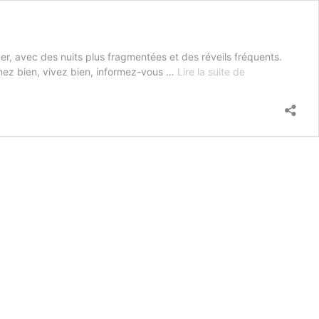
luer, avec des nuits plus fragmentées et des réveils fréquents.
Dormez
mez bien, vivez bien, informez-vous …
Lire la suite de
bien,
vivez
bien