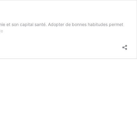
utonomie et son capital santé. Adopter de bonnes habitudes permet
Bien
de
vivre
sa
retraite